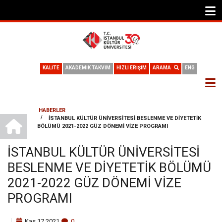
KALİTE
AKADEMİK TAKVİM
HIZLI ERİŞİM
ARAMA
ENG
HABERLER
ANA SAYFA
/
İSTANBUL KÜLTÜR ÜNIVERSITESI BESLENME VE DIYETETIK
SAYFA
BÖLÜMÜ 2021-2022 GÜZ DÖNEMI VIZE PROGRAMI
YOLU
İSTANBUL KÜLTÜR ÜNIVERSITESI
BESLENME VE DIYETETIK BÖLÜMÜ
2021-2022 GÜZ DÖNEMI VIZE
PROGRAMI
Kas
17
2021
0