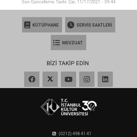
Son Güncelleme Tarihi: Çar, 11/17/2021 - 09:44
KÜTÜPHANE
SERVİS SAATLERİ
MEVZUAT
BİZİ TAKİP EDİN
Facebook
X
YouTube
Instagram
LinkedIn
(0212) 498 41 41